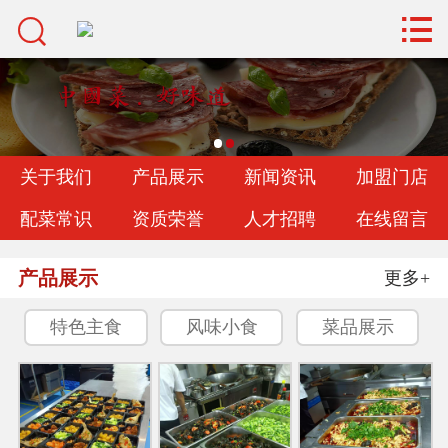



首页
关于我们
产品展示
关于我们
产品展示
新闻资讯
加盟门店
新闻资讯
配菜常识
资质荣誉
人才招聘
在线留言
加盟门店
产品展示
更多+
配菜常识
特色主食
风味小食
菜品展示
资质荣誉
人才招聘
在线留言