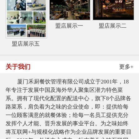
盟店展示一
盟店展示二
盟店展示五
关于我们
更多+
厦门禾厨餐饮管理有限公司成立于2001年，18
年专注于发展中国及海外华人聚集区潜力特色菜
系。拥有了现代化配置的配送中心，旗下8个品牌各
路菜系，肩负着为之味的企业使命，即：提供给每
一位顾客满意的就餐体验；给每一名员工提供充分
发挥个人才能、晋升发展的事业平台。为之味始终
将互联网+与规模化战略作为企业品牌发展的重要目